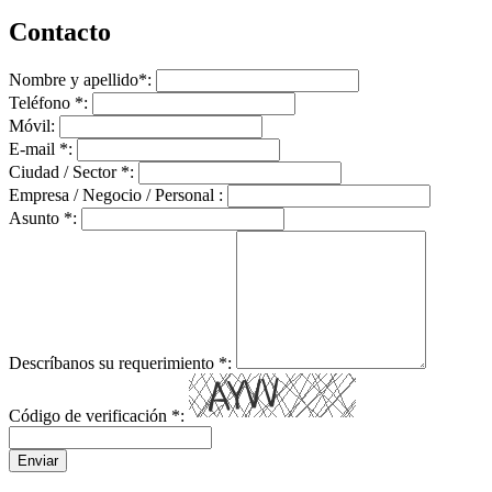
Contacto
Nombre y apellido
*
:
Teléfono
*
:
Móvil:
E-mail
*
:
Ciudad / Sector
*
:
Empresa / Negocio / Personal :
Asunto
*
:
Descríbanos su requerimiento
*
:
Código de verificación
*
:
Enviar