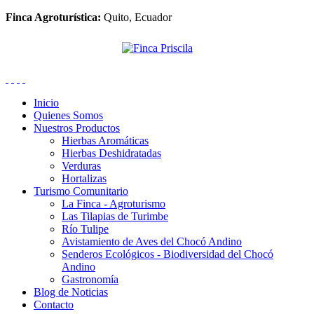
Finca Agroturística:
Quito, Ecuador
Inicio
Quienes Somos
Nuestros Productos
Hierbas Aromáticas
Hierbas Deshidratadas
Verduras
Hortalizas
Turismo Comunitario
La Finca - Agroturismo
Las Tilapias de Turimbe
Río Tulipe
Avistamiento de Aves del Chocó Andino
Senderos Ecológicos - Biodiversidad del Chocó
Andino
Gastronomía
Blog de Noticias
Contacto