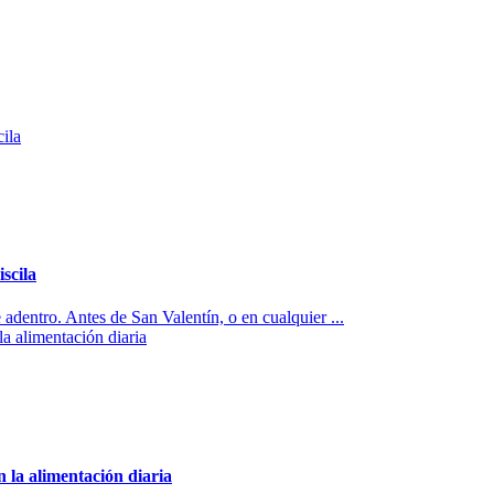
scila
adentro. Antes de San Valentín, o en cualquier ...
en la alimentación diaria