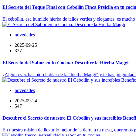
El Secreto del Toque Final con Cebollín Finca Prsicila en tu coci
El cebollín, esa humilde hierba de tallos verdes y elegantes, es mucho
novedades
2025-09-25
327
El Secreto del Sabor en tu Cocina: Descubre la Hierba Maggi
¿Alguna vez has oído hablar de la "hierba Maggi" y te has preguntado 
novedades
2025-09-24
547
Descubre el Secreto de nuestro El Cebollín y sus increíbles Benefi
En nuestra misión de llevar lo mejor de la tierra a tu mesa, queremos pr